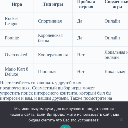
Пробная
Совместна
Игра
Тип игры
версия
игра
Rocket
Спортивная
Да
Онлайн
League
Королевская
Fortnite
Да
Онлайн
битва
Локальная 
Overcooked!
Кооперативная
Нет
онлайн
Mario Kart 8
Гоночная
Нет
Локальная
Deluxe
Не стесняйтесь спрашивать у друзей о их
предпочтениях. Совместный выбор игры может
упростить поиск интересного контента, который был бы
интересен и вам, и вашим друзьям. Также посмотрите на
отзывчивые сообщества, где можно обсудить идеи игры
перед финальным решением.
Мы используем куки для наилучшего представления
нашего сайта. Если Вы продолжите использовать сайт, мы
будем считать что Вас это устраивает.