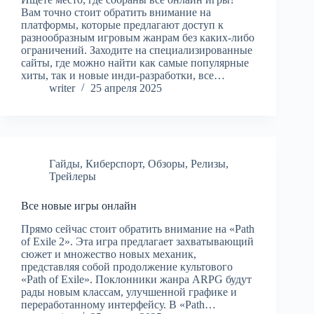
Вам точно стоит обратить внимание на
платформы, которые предлагают доступ к
разнообразным игровым жанрам без каких-либо
ограничений. Заходите на специализированные
сайты, где можно найти как самые популярные
хиты, так и новые инди-разработки, все…
writer
25 апреля 2025
Гайды
,
Киберспорт
,
Обзоры
,
Релизы
,
Трейлеры
Все новые игры онлайн
Прямо сейчас стоит обратить внимание на «Path
of Exile 2». Эта игра предлагает захватывающий
сюжет и множество новых механик,
представляя собой продолжение культового
«Path of Exile». Поклонники жанра ARPG будут
рады новым классам, улучшенной графике и
переработанному интерфейсу. В «Path…