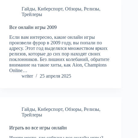
Гайды
,
Киберспорт
,
Обзоры
,
Релизы
,
Трейлеры
Все онлайн игры 2009
Если вам интересно, какие онлайн игры
произвели фурор в 2009 году, вы попали по
адресу. Этот год выделялся множеством ярких
релизов, которые до сих пор находят своих
поклонников. Без лишних колебаний, обратите
внимание на такие хиты, как Aion, Champions
Online…
writer
25 апреля 2025
Гайды
,
Киберспорт
,
Обзоры
,
Релизы
,
Трейлеры
Играть во все игры онлайн
Ищете место, где собраны все онлайн игры?