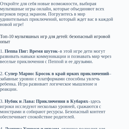
Откройте для себя новые возможности, выбирая
мультяшные игры онлайн, которые объединяют всех
игроков перед экраном. Погрузитесь в мир
удивительных приключений, который ждет вас в каждой
новой игре!
Топ-10 мультяшных игр для детей: безопасный игровой
опыт
1.
Пеппа Пиг: Время шуток
–в этой игре дети могут
развивать навыки коммуникации и познавать мир через
веселые приключения с Пеппой и ее друзьями.
2.
Супер Марио: Бросок в край ярких приключений
–
забавные уровни с платформами способны увлечь
ребенка. Игра развивает логическое мышление и
реакции.
3.
Нубик и Лава: Приключения в Кубарях
–здесь
игроки исследуют несколько уровней, сражаются с
монстрами и собирают ресурсы. Безопасный контент
обеспечивает спокойствие родителей.
4.
Лунтик: Учимся и играем
–отлично подходит для