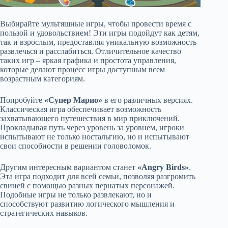
Выбирайте мультяшные игры, чтобы провести время с
пользой и удовольствием! Эти игры подойдут как детям,
так и взрослым, предоставляя уникальную возможность
развлечься и расслабиться. Отличительное качество
таких игр – яркая графика и простота управления,
которые делают процесс игры доступным всем
возрастным категориям.
Попробуйте
«Супер Марио»
в его различных версиях.
Классическая игра обеспечивает возможность
захватывающего путешествия в мир приключений.
Прокладывая путь через уровень за уровнем, игроки
испытывают не только ностальгию, но и испытывают
свои способности в решении головоломок.
Другим интересным вариантом станет
«Angry Birds»
.
Эта игра подходит для всей семьи, позволяя разгромить
свиней с помощью разных пернатых персонажей.
Подобные игры не только развлекают, но и
способствуют развитию логического мышления и
стратегических навыков.