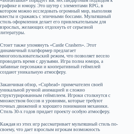
«Borderlands» порадует вас нестандартным подходом к
графике и юмору. Это шутер с элементами RPG, в
котором можно исследовать огромный мир, выполняя
квесты и сражаясь с эпичными боссами. Мультяшный
стиль оформления делает его привлекательным для
взрослых, желающих отдохнуть от серьезной
литературы.
Стоит также упомянуть «Castle Crashers». Этот
динамичный платформер предлагает
многопользовательский режим, что позволяет весело
проводить время с друзьями. Игра полна юмора, а
забавные персонажи и кооперативный геймплей
создают уникальную атмосферу.
Заканчивая обзор, «Cuphead» примечателен своей
уникальной ручной анимацией и сложно
структурированным геймплеем. Игроки столкнутся с
множеством боссов и уровнями, которые требуют
точных движений и хорошего понимания механики.
Стиль 30-х годов придает проекту особую атмосферу.
Каждая из этих игр рассматривает мультяшный стиль по-
своему, что дает взрослым игрокам возможность