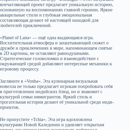
впечатляющий проект предлагает уникальную историю,
основанную на воспоминаниях главной героини. Яркие
акварельные стили и глубокая эмоциональная
составляющая делают её настоящей находкой для
любителей приключений.
«Planet of Lana» — ещё одна выдающаяся игра.
Восхитительная атмосфера и захватывающий сюжет о
дружбе и приключениях в мире, напоминающем снятые
в 2D картины, не оставляют равнодушными.
Стратегические головоломки и взаимодействие с
окружающей средой добавляют интересные механики к
игровому процессу.
Загляните в «Venba». Эта кулинарная визуальная
новелла не только предлагает игрокам попробовать себя
в приготовлении индийских блюд, но и знакомит с
культурой семьи иммигрантов. Яркий стиль и
трогательная история делают её уникальной среди инди-
проектов.
Не пропустите «Tchia». Эта игра вдохновлена
культурами Новой Каледонии и удивляет открытым
миром, где игроки могут исследовать побережья,