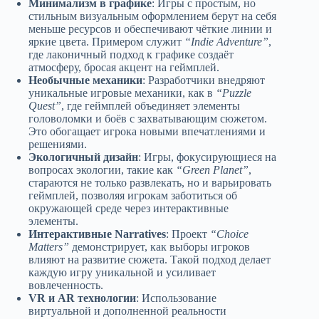
Минимализм в графике
: Игры с простым, но
стильным визуальным оформлением берут на себя
меньше ресурсов и обеспечивают чёткие линии и
яркие цвета. Примером служит
“Indie Adventure”
,
где лаконичный подход к графике создаёт
атмосферу, бросая акцент на геймплей.
Необычные механики
: Разработчики внедряют
уникальные игровые механики, как в
“Puzzle
Quest”
, где геймплей объединяет элементы
головоломки и боёв с захватывающим сюжетом.
Это обогащает игрока новыми впечатлениями и
решениями.
Экологичный дизайн
: Игры, фокусирующиеся на
вопросах экологии, такие как
“Green Planet”
,
стараются не только развлекать, но и варьировать
геймплей, позволяя игрокам заботиться об
окружающей среде через интерактивные
элементы.
Интерактивные Narratives
: Проект
“Choice
Matters”
демонстрирует, как выборы игроков
влияют на развитие сюжета. Такой подход делает
каждую игру уникальной и усиливает
вовлеченность.
VR и AR технологии
: Использование
виртуальной и дополненной реальности