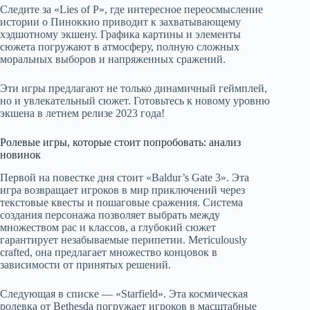
Следите за «Lies of P», где интересное переосмысление
истории о Пиноккио приводит к захватывающему
хэдшотному экшену. Графика картины и элементы
сюжета погружают в атмосферу, полную сложных
моральных выборов и напряженных сражений.
Эти игры предлагают не только динамичный геймплей,
но и увлекательный сюжет. Готовьтесь к новому уровню
экшена в летнем релизе 2023 года!
Ролевые игры, которые стоит попробовать: анализ
новинок
Первой на повестке дня стоит «Baldur’s Gate 3». Эта
игра возвращает игроков в мир приключений через
текстовые квесты и пошаговые сражения. Система
создания персонажа позволяет выбрать между
множеством рас и классов, а глубокий сюжет
гарантирует незабываемые перипетии. Метiculously
crafted, она предлагает множество концовок в
зависимости от принятых решений.
Следующая в списке — «Starfield». Эта космическая
ролевка от Bethesda погружает игроков в масштабные