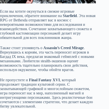
Если вы хотите окунуться в свежие игровые
приключения, обратите внимание на
Starfield
. Эта новая
RPG от Bethesda отправляет вас в космос с
невероятными возможностями для исследования и
взаимодействия. Сочетание захватывающего сюжета и
глубокой кастомизации персонажей делает игру
обязательной для всех поклонников жанра.
Также стоит упомянуть о
Assassin’s Creed Mirage
.
Вернувшись к корням, эта часть переносит игроков в
Багдад IX века, предлагая знакомый геймплей с новыми
механиками. Любители stealth-экшенов оценят
возможность тщательно планировать свои действия,
используя окружение, чтобы обойти врагов.
Не пропустите и
Final Fantasy XVI
, который
продолжает традиции культовой серии. С
захватывающей графикой и многослойным сюжетом,
игра переносит нас в мир, наполненный магией и
интригующими персонажами. Здесь реалистичные бои
сочетаются с элементами стратегии, что делает каждую
битву увлекательной.