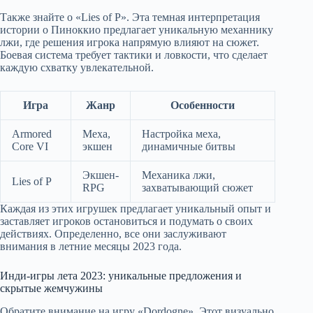
Также знайте о «Lies of P». Эта темная интерпретация
истории о Пиноккио предлагает уникальную механнику
лжи, где решения игрока напрямую влияют на сюжет.
Боевая система требует тактики и ловкости, что сделает
каждую схватку увлекательной.
Игра
Жанр
Особенности
Armored
Меха,
Настройка меха,
Core VI
экшен
динамичные битвы
Экшен-
Механика лжи,
Lies of P
RPG
захватывающий сюжет
Каждая из этих игрушек предлагает уникальный опыт и
заставляет игроков остановиться и подумать о своих
действиях. Определенно, все они заслуживают
внимания в летние месяцы 2023 года.
Инди-игры лета 2023: уникальные предложения и
скрытые жемчужины
Обратите внимание на игру «Dordogne». Этот визуально