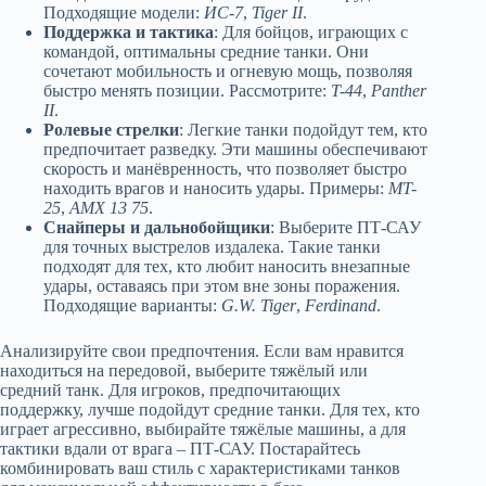
Подходящие модели:
ИС-7
,
Tiger II
.
Поддержка и тактика
: Для бойцов, играющих с
командой, оптимальны средние танки. Они
сочетают мобильность и огневую мощь, позволяя
быстро менять позиции. Рассмотрите:
T-44
,
Panther
II
.
Ролевые стрелки
: Легкие танки подойдут тем, кто
предпочитает разведку. Эти машины обеспечивают
скорость и манёвренность, что позволяет быстро
находить врагов и наносить удары. Примеры:
MT-
25
,
AMX 13 75
.
Снайперы и дальнобойщики
: Выберите ПТ-САУ
для точных выстрелов издалека. Такие танки
подходят для тех, кто любит наносить внезапные
удары, оставаясь при этом вне зоны поражения.
Подходящие варианты:
G.W. Tiger
,
Ferdinand
.
Анализируйте свои предпочтения. Если вам нравится
находиться на передовой, выберите тяжёлый или
средний танк. Для игроков, предпочитающих
поддержку, лучше подойдут средние танки. Для тех, кто
играет агрессивно, выбирайте тяжёлые машины, а для
тактики вдали от врага – ПТ-САУ. Постарайтесь
комбинировать ваш стиль с характеристиками танков