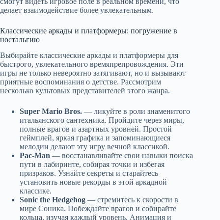
смогут видеть игровое поле в реальном времени, что
делает взаимодействие более увлекательным.
Классические аркады и платформеры: погружение в
ностальгию
Выбирайте классические аркады и платформеры для
быстрого, увлекательного времяпрепровождения. Эти
игры не только невероятно затягивают, но и вызывают
приятные воспоминания о детстве. Рассмотрим
несколько культовых представителей этого жанра.
Super Mario Bros.
— ликуйте в роли знаменитого
итальянского сантехника. Пройдите через миры,
полные врагов и азартных уровней. Простой
геймплей, яркая графика и запоминающиеся
мелодии делают эту игру вечной классикой.
Pac-Man
— восстанавливайте свои навыки поиска
пути в лабиринте, собирая точки и избегая
призраков. Узнайте секреты и старайтесь
установить новые рекорды в этой аркадной
классике.
Sonic the Hedgehog
— стремитесь к скорости в
мире Соника. Побеждайте врагов и собирайте
кольца, изучая каждый уровень. Анимация и