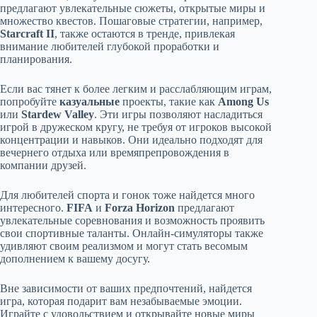
предлагают увлекательные сюжеты, открытые миры и
множество квестов. Пошаговые стратегии, например,
Starcraft II
, также остаются в тренде, привлекая
внимание любителей глубокой проработки и
планирования.
Если вас тянет к более легким и расслабляющим играм,
попробуйте
казуальные
проекты, такие как
Among Us
или
Stardew Valley
. Эти игры позволяют насладиться
игрой в дружеском кругу, не требуя от игроков высокой
концентрации и навыков. Они идеально подходят для
вечернего отдыха или времяпрепровождения в
компании друзей.
Для любителей спорта и гонок тоже найдется много
интересного.
FIFA
и
Forza Horizon
предлагают
увлекательные соревнования и возможность проявить
свои спортивные таланты. Онлайн-симуляторы также
удивляют своим реализмом и могут стать весомым
дополнением к вашему досугу.
Вне зависимости от ваших предпочтений, найдется
игра, которая подарит вам незабываемые эмоции.
Играйте с удовольствием и открывайте новые миры