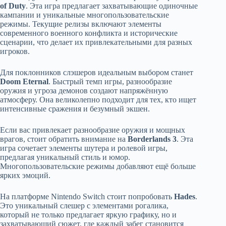
of Duty
. Эта игра предлагает захватывающие одиночные
кампании и уникальные многопользовательские
режимы. Текущие релизы включают элементы
современного военного конфликта и исторические
сценарии, что делает их привлекательными для разных
игроков.
Для поклонников слэшеров идеальным выбором станет
Doom Eternal
. Быстрый темп игры, разнообразие
оружия и угроза демонов создают напряжённую
атмосферу. Она великолепно подходит для тех, кто ищет
интенсивные сражения и безумный экшен.
Если вас привлекает разнообразие оружия и мощных
врагов, стоит обратить внимание на
Borderlands 3
. Эта
игра сочетает элементы шутера и ролевой игры,
предлагая уникальный стиль и юмор.
Многопользовательские режимы добавляют ещё больше
ярких эмоций.
На платформе Nintendo Switch стоит попробовать
Hades
.
Это уникальный слешер с элементами рогалика,
который не только предлагает яркую графику, но и
захватывающий сюжет, где каждый забег становится