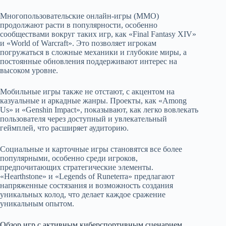
Многопользовательские онлайн-игры (MMO)
продолжают расти в популярности, особенно
сообществами вокруг таких игр, как «Final Fantasy XIV»
и «World of Warcraft». Это позволяет игрокам
погружаться в сложные механики и глубокие миры, а
постоянные обновления поддерживают интерес на
высоком уровне.
Мобильные игры также не отстают, с акцентом на
казуальные и аркадные жанры. Проекты, как «Among
Us» и «Genshin Impact», показывают, как легко вовлекать
пользователя через доступный и увлекательный
геймплей, что расширяет аудиторию.
Социальные и карточные игры становятся все более
популярными, особенно среди игроков,
предпочитающих стратегические элементы.
«Hearthstone» и «Legends of Runeterra» предлагают
напряженные состязания и возможность создания
уникальных колод, что делает каждое сражение
уникальным опытом.
Обзор игр с активным киберспортивным сценарием