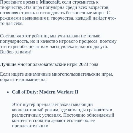
Проведите время в
Minecraft
, если стремитесь к
творчеству. Эта игра популярна среди всех возрастов,
позволяя строить и исследовать бесконечные миры. С
режимами выживания и творчества, каждый найдет что-
то для себя.
Составляя этот рейтинг, мы учитывали не только
популярность, но и качество игрового процесса, поэтому
эти игры обеспечат вам часы увлекательного досуга.
Выбор за вами!
Лучшие многопользовательские игры 2023 года
Если ищете динамичные многопользовательские игры,
обратите внимание на:
Call of Duty: Modern Warfare II
Этот шутер предлагает захватывающий
кооперативный режим, где команды сражаются в
реалистичных условиях. Постоянно обновляемый
контент и события делают его еще более
привлекательным.