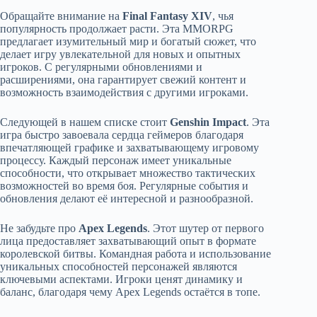
Обращайте внимание на
Final Fantasy XIV
, чья
популярность продолжает расти. Эта MMORPG
предлагает изумительный мир и богатый сюжет, что
делает игру увлекательной для новых и опытных
игроков. С регулярными обновлениями и
расширениями, она гарантирует свежий контент и
возможность взаимодействия с другими игроками.
Следующей в нашем списке стоит
Genshin Impact
. Эта
игра быстро завоевала сердца геймеров благодаря
впечатляющей графике и захватывающему игровому
процессу. Каждый персонаж имеет уникальные
способности, что открывает множество тактических
возможностей во время боя. Регулярные события и
обновления делают её интересной и разнообразной.
Не забудьте про
Apex Legends
. Этот шутер от первого
лица предоставляет захватывающий опыт в формате
королевской битвы. Командная работа и использование
уникальных способностей персонажей являются
ключевыми аспектами. Игроки ценят динамику и
баланс, благодаря чему Apex Legends остаётся в топе.