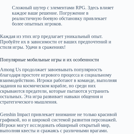
Сложный шутер с элементами RPG. Здесь влияет
каждое ваше решение. Погружение в
реалистичную боевую обстановку привлекает
более опытных игроков.
Каждая из этих игр предлагает уникальный опыт.
Пробуйте их в зависимости от ваших предпочтений и
стиля игры. Удачи в сражениях!
Популярные мобильные игры и их особенности
Among Us продолжает завоевывать популярность
благодаря простоте игрового процесса и социальному
взаимодействию. Игроки работают в команде, выполняя
задания на космическом корабле, но среди них
скрываются предатели, которые пытаются устранить
остальных. Эта игра развивает навыки общения и
стратегического мышления.
Genshin Impact привлекает внимание не только красивой
графикой, но и широкой системой развития персонажей.
Игроки могут исследовать обширный открытый мир,
выполняя квесты и сражаясь с различными врагами.