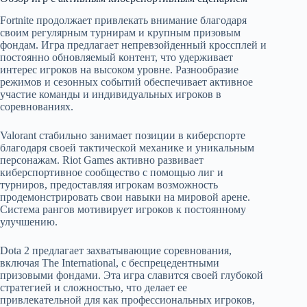
Fortnite продолжает привлекать внимание благодаря
своим регулярным турнирам и крупным призовым
фондам. Игра предлагает непревзойденный кроссплей и
постоянно обновляемый контент, что удерживает
интерес игроков на высоком уровне. Разнообразие
режимов и сезонных событий обеспечивает активное
участие команды и индивидуальных игроков в
соревнованиях.
Valorant стабильно занимает позиции в киберспорте
благодаря своей тактической механике и уникальным
персонажам. Riot Games активно развивает
киберспортивное сообщество с помощью лиг и
турниров, предоставляя игрокам возможность
продемонстрировать свои навыки на мировой арене.
Система рангов мотивирует игроков к постоянному
улучшению.
Dota 2 предлагает захватывающие соревнования,
включая The International, с беспрецедентными
призовыми фондами. Эта игра славится своей глубокой
стратегией и сложностью, что делает ее
привлекательной для как профессиональных игроков,