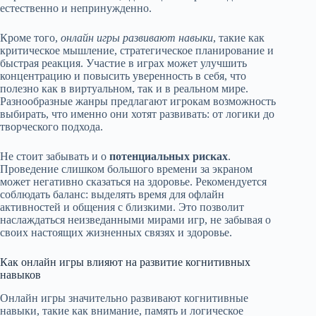
естественно и непринужденно.
Кроме того,
онлайн игры развивают навыки
, такие как
критическое мышление, стратегическое планирование и
быстрая реакция. Участие в играх может улучшить
концентрацию и повысить уверенность в себя, что
полезно как в виртуальном, так и в реальном мире.
Разнообразные жанры предлагают игрокам возможность
выбирать, что именно они хотят развивать: от логики до
творческого подхода.
Не стоит забывать и о
потенциальных рисках
.
Проведение слишком большого времени за экраном
может негативно сказаться на здоровье. Рекомендуется
соблюдать баланс: выделять время для офлайн
активностей и общения с близкими. Это позволит
наслаждаться неизведанными мирами игр, не забывая о
своих настоящих жизненных связях и здоровье.
Как онлайн игры влияют на развитие когнитивных
навыков
Онлайн игры значительно развивают когнитивные
навыки, такие как внимание, память и логическое