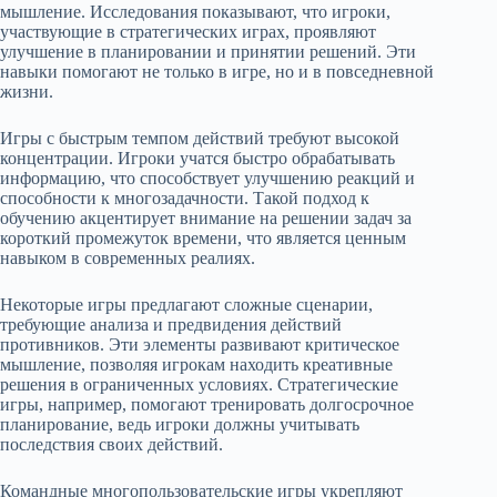
мышление. Исследования показывают, что игроки,
участвующие в стратегических играх, проявляют
улучшение в планировании и принятии решений. Эти
навыки помогают не только в игре, но и в повседневной
жизни.
Игры с быстрым темпом действий требуют высокой
концентрации. Игроки учатся быстро обрабатывать
информацию, что способствует улучшению реакций и
способности к многозадачности. Такой подход к
обучению акцентирует внимание на решении задач за
короткий промежуток времени, что является ценным
навыком в современных реалиях.
Некоторые игры предлагают сложные сценарии,
требующие анализа и предвидения действий
противников. Эти элементы развивают критическое
мышление, позволяя игрокам находить креативные
решения в ограниченных условиях. Стратегические
игры, например, помогают тренировать долгосрочное
планирование, ведь игроки должны учитывать
последствия своих действий.
Командные многопользовательские игры укрепляют