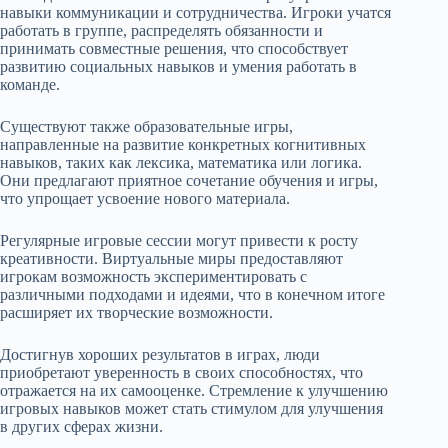
навыки коммуникации и сотрудничества. Игроки учатся
работать в группе, распределять обязанности и
принимать совместные решения, что способствует
развитию социальных навыков и умения работать в
команде.
Существуют также образовательные игры,
направленные на развитие конкретных когнитивных
навыков, таких как лексика, математика или логика.
Они предлагают приятное сочетание обучения и игры,
что упрощает усвоение нового материала.
Регулярные игровые сессии могут привести к росту
креативности. Виртуальные миры предоставляют
игрокам возможность экспериментировать с
различными подходами и идеями, что в конечном итоге
расширяет их творческие возможности.
Достигнув хороших результатов в играх, люди
приобретают уверенность в своих способностях, что
отражается на их самооценке. Стремление к улучшению
игровых навыков может стать стимулом для улучшения
в других сферах жизни.