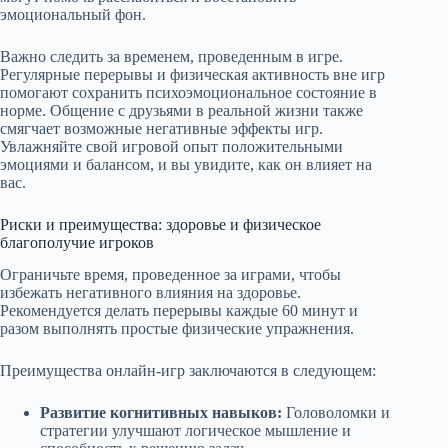
эмоциональный фон.
Важно следить за временем, проведенным в игре.
Регулярные перерывы и физическая активность вне игр
помогают сохранить психоэмоциональное состояние в
норме. Общение с друзьями в реальной жизни также
смягчает возможные негативные эффекты игр.
Увлажняйте свой игровой опыт положительными
эмоциями и балансом, и вы увидите, как он влияет на
вас.
Риски и преимущества: здоровье и физическое
благополучие игроков
Ограничьте время, проведенное за играми, чтобы
избежать негативного влияния на здоровье.
Рекомендуется делать перерывы каждые 60 минут и
разом выполнять простые физические упражнения.
Преимущества онлайн-игр заключаются в следующем:
Развитие когнитивных навыков:
Головоломки и
стратегии улучшают логическое мышление и