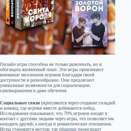
Онлайн игры способны не только развлекать, но и
обогащать жизненный опыт. Эти игры привлекают
внимание миллионов игроков благодаря своей
доступности и разнообразию. Они предлагают
уникальные возможности для социализации,
самовыражения и даже обучения.
Социальные связи
укрепляются через создание гильдий
и команд, где игроки вместе добиваются побед.
Исследования показывают, что 70% игроков входят в
контакт с другими людьми через игры, что позволяет им
находить друзей, а иногда и романтические отношения.
Игры становятся местом, где общение происходит