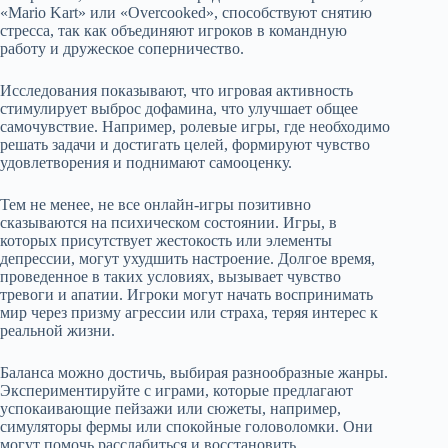
«Mario Kart» или «Overcooked», способствуют снятию
стресса, так как объединяют игроков в командную
работу и дружеское соперничество.
Исследования показывают, что игровая активность
стимулирует выброс дофамина, что улучшает общее
самочувствие. Например, ролевые игры, где необходимо
решать задачи и достигать целей, формируют чувство
удовлетворения и поднимают самооценку.
Тем не менее, не все онлайн-игры позитивно
сказываются на психическом состоянии. Игры, в
которых присутствует жестокость или элементы
депрессии, могут ухудшить настроение. Долгое время,
проведенное в таких условиях, вызывает чувство
тревоги и апатии. Игроки могут начать воспринимать
мир через призму агрессии или страха, теряя интерес к
реальной жизни.
Баланса можно достичь, выбирая разнообразные жанры.
Экспериментируйте с играми, которые предлагают
успокаивающие пейзажи или сюжеты, например,
симуляторы фермы или спокойные головоломки. Они
могут помочь расслабиться и восстановить