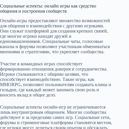
Социальные аспекты: онлайн игры как средство
общения и построения сообществ
Онлайн-игры предоставляют множество возможностей
для общения и взаимодействия с другими игроками.
Они служат платформой для создания крепких связей,
где многие игроки находят друзей и
единомышленников. Специальные чаты, голосовые
каналы и форумы позволяют участникам обмениваться
мнениями и стратегиями, что укрепляет сообщества.
Участие в командных играх способствует
формированию отношения доверия и сотрудничества.
Игроки сталкиваются с общими целями, что
способствует взаимодействию. Такие игры, как
MMORPG, позволяют пользователям создавать кланы и
гильдии, где каждый может занимать свою роль и
вносить вклад в общее дело.
Социальные аспекты онлайн-игр не ограничиваются
лишь внутриигровым общением. Многие сообщества
действуют и за пределами самих игр. Социальные сети,
форумы и стриминговые платформы становятся местом,
где игроки могут делиться своим опытом и обсуждать