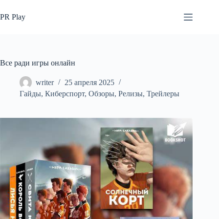
Перейти
к
PR Play
сути
Все ради игры онлайн
writer
25 апреля 2025
Гайды
,
Киберспорт
,
Обзоры
,
Релизы
,
Трейлеры