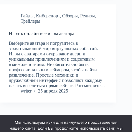
Гайды
,
Киберспорт
,
Обзоры
,
Релизы
,
Трейлеры
Играть онлайн все игры аватара
Выберите аватара и погрузитесь в
захватывающий мир виртуальных событий.
Игры с аватарами открывают двери к
уникальным приключениям и соцсетевым
взаимодействиям. Не обязательно быть
профессиональным геймером, чтобы найти
развлечение. Простые механики и
дружелюбный интерфейс позволяют каждому
начать веселиться прямо сейчас. Рассмотрите…
writer
25 апреля 2025
Мы используем куки для наилучшего представления
ДАЛЕЕ
нашего сайта. Если Вы продолжите использовать сайт, мы