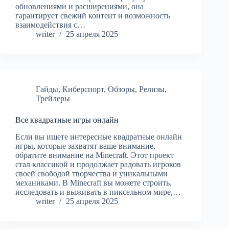
обновлениями и расширениями, она
гарантирует свежий контент и возможность
взаимодействия с…
writer
25 апреля 2025
Гайды
,
Киберспорт
,
Обзоры
,
Релизы
,
Трейлеры
Все квадратные игры онлайн
Если вы ищете интересные квадратные онлайн
игры, которые захватят ваше внимание,
обратите внимание на Minecraft. Этот проект
стал классикой и продолжает радовать игроков
своей свободой творчества и уникальными
механиками. В Minecraft вы можете строить,
исследовать и выживать в пиксельном мире,…
writer
25 апреля 2025