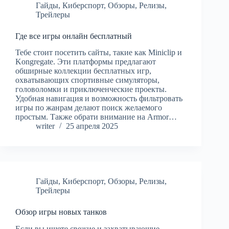
Гайды
,
Киберспорт
,
Обзоры
,
Релизы
,
Трейлеры
Где все игры онлайн бесплатный
Тебе стоит посетить сайты, такие как Miniclip и
Kongregate. Эти платформы предлагают
обширные коллекции бесплатных игр,
охватывающих спортивные симуляторы,
головоломки и приключенческие проекты.
Удобная навигация и возможность фильтровать
игры по жанрам делают поиск желаемого
простым. Также обрати внимание на Armor…
writer
25 апреля 2025
Гайды
,
Киберспорт
,
Обзоры
,
Релизы
,
Трейлеры
Обзор игры новых танков
Если вы ищете свежие и захватывающие