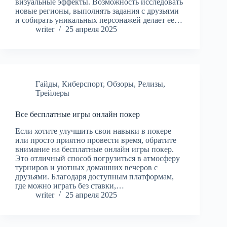
визуальные эффекты. Возможность исследовать
новые регионы, выполнять задания с друзьями
и собирать уникальных персонажей делает ее…
writer
25 апреля 2025
Гайды
,
Киберспорт
,
Обзоры
,
Релизы
,
Трейлеры
Все бесплатные игры онлайн покер
Если хотите улучшить свои навыки в покере
или просто приятно провести время, обратите
внимание на бесплатные онлайн игры покер.
Это отличный способ погрузиться в атмосферу
турниров и уютных домашних вечеров с
друзьями. Благодаря доступным платформам,
где можно играть без ставки,…
writer
25 апреля 2025