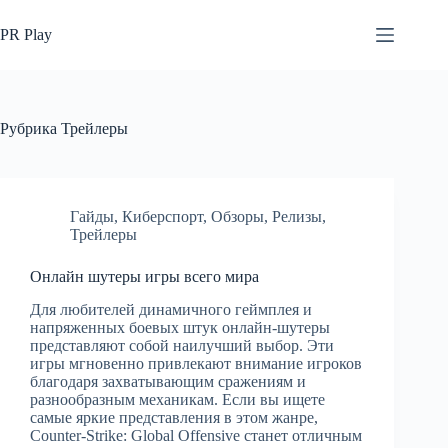
Перейти
к
PR Play
сути
Рубрика
Трейлеры
Гайды
,
Киберспорт
,
Обзоры
,
Релизы
,
Трейлеры
Онлайн шутеры игры всего мира
Для любителей динамичного геймплея и
напряженных боевых штук онлайн-шутеры
представляют собой наилучший выбор. Эти
игры мгновенно привлекают внимание игроков
благодаря захватывающим сражениям и
разнообразным механикам. Если вы ищете
самые яркие представления в этом жанре,
Counter-Strike: Global Offensive станет отличным